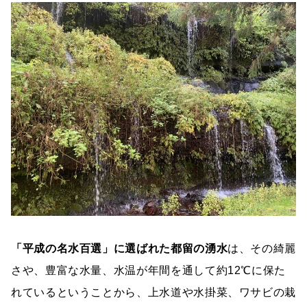
「平成の名水百選」に選ばれた都留の湧水
は、その綺麗
さや、豊富な水量、水温が年間を通して約12℃に保た
れているということから、上水道や水掛菜、ワサビの栽