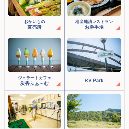
おかいもの
地産地消レストラン
直売所
お勝手場
ジェラートカフェ
RV Park
炭香ふぁ～む