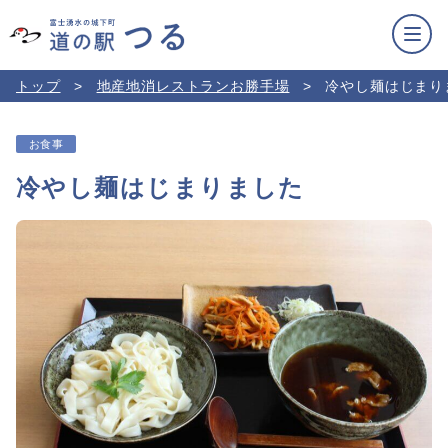
トップ
地産地消レストランお勝手場
冷やし麺はじまり
お食事
冷やし麺はじまりました