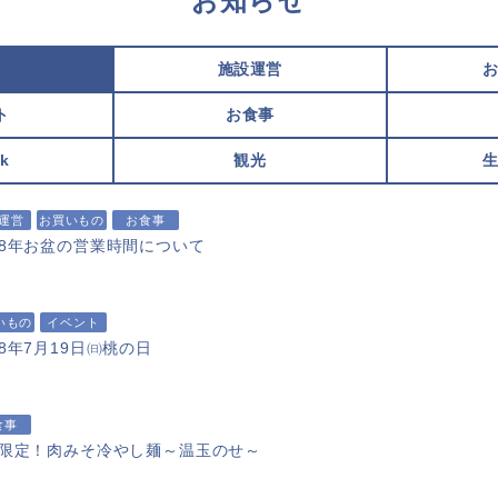
お知らせ
て
施設運営
ト
お食事
k
観光
運営
お買いもの
お食事
8年お盆の営業時間について
いもの
イベント
8年7月19日㈰桃の日
食事
限定！肉みそ冷やし麺～温玉のせ～