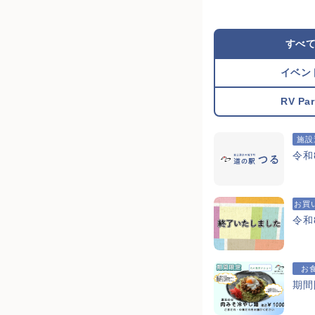
すべ
イベン
RV Par
施設
令和
お買
令和
お
期間