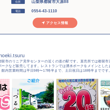
山梨県都留市大原88
住所
0554-43-1110
電話
アクセス情報
noeki.tsuru
都留市のリニア見学センターの近くの道の駅です。直売所では都留市
ポークなど販売してます。レストランでは湧水ポークをメインとした
。館内営業時間は平日9時〜17時半まで、土日祝日は18時半までです