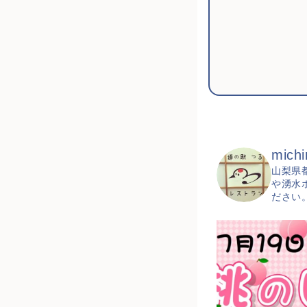
michi
山梨県
や湧水
ださい