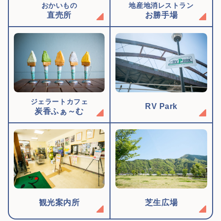
おかいもの
地産地消レストラン
直売所
お勝手場
ジェラートカフェ
RV Park
炭香ふぁ～む
観光案内所
芝生広場