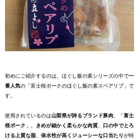
初めにご紹介するのは、ほぐし飯の素シリーズの中で
一
番人気
の「富士桜ポークのほぐし飯の素スペアリブ」で
す。
使用されているのは
山梨県が誇るブランド豚肉
、「
富士
桜ポーク
」。
きめが細かく柔らかな肉質
、
口の中でとろ
ける上質な脂
、
保水性が高くジューシーな口当たり
が特