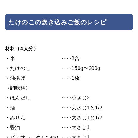
たけのこの炊き込みご飯のレシピ
材料（4人分）
・米 ‥‥2合
・たけのこ ‥‥150g〜200g
・油揚げ ‥‥1枚
〈調味料〉
・ほんだし ‥‥小さじ2
・酒 ‥‥大さじ1と1/2
・みりん ‥‥大さじ1と1/2
・醤油 ‥‥大さじ1
・ビミサン（めんつゆ）‥‥大さじ1