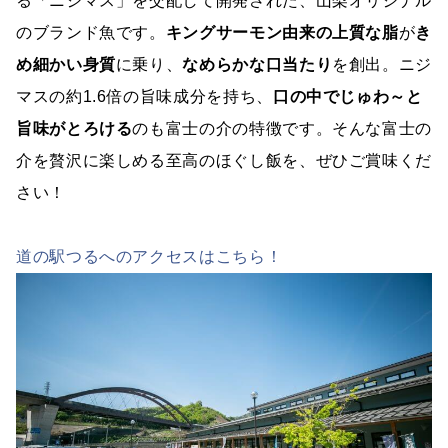
る「ニジマス」を交配して開発された、山梨オリジナル
のブランド魚です。
キングサーモン由来の上質な脂
が
き
め細かい身質
に乗り、
なめらかな口当たり
を創出。ニジ
マスの約1.6倍の旨味成分を持ち、
口の中でじゅわ～と
旨味がとろける
のも富士の介の特徴です。そんな富士の
介を贅沢に楽しめる至高のほぐし飯を、ぜひご賞味くだ
さい！
道の駅つるへのアクセスはこちら！