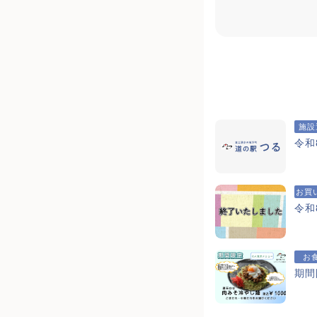
施設
令和
お買
令和
お
期間