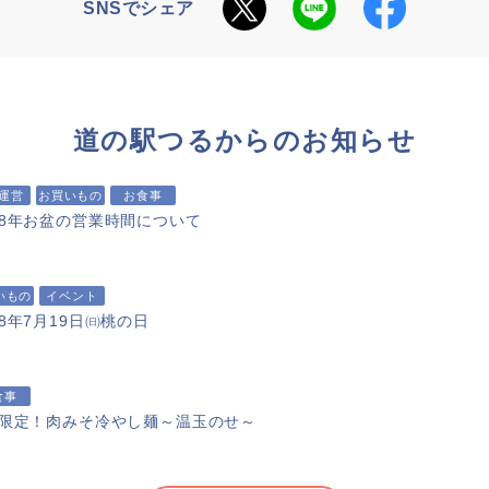
SNSでシェア
道の駅つるからのお知らせ
運営
お買いもの
お食事
8年お盆の営業時間について
いもの
イベント
8年7月19日㈰桃の日
食事
限定！肉みそ冷やし麺～温玉のせ～