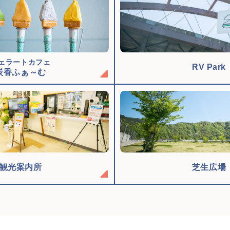
ェラートカフェ
RV Park
炭香ふぁ～む
観光案内所
芝生広場