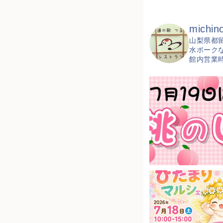
michino
山梨県都
水ポーク
館内営業