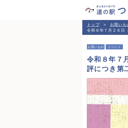
トップ
お買いも
令和８年７月２６日
お買いもの
イベント
令和８年７
評につき第