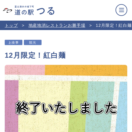
トップ
地産地消レストランお勝手場
12月限定！紅白麺
お食事
観光
12月限定！紅白麺