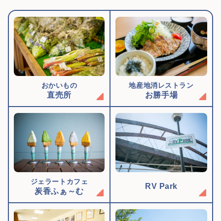
おかいもの
地産地消レストラン
直売所
お勝手場
ジェラートカフェ
RV Park
炭香ふぁ～む