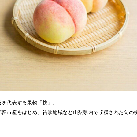
梨を代表する果物「桃」。
都留市産をはじめ、笛吹地域など山梨県内で収穫された旬の