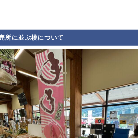
売所に並ぶ桃につい
て